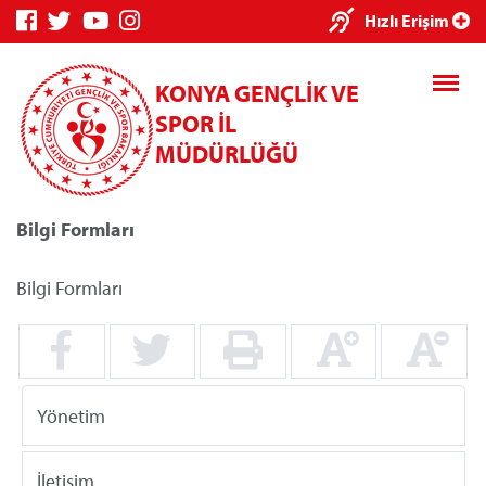
×
Hızlı Erişim
KONYA GENÇLİK VE
SPOR İL
MÜDÜRLÜĞÜ
Bilgi Formları
Genç Bilgi
Spor Bilgi
Kredi/Yurt
Sistemi
Sistemi
İşlemleri
Bilgi Formları
Kredi/Yurt E-
Yönetim
Ödeme
İletişim