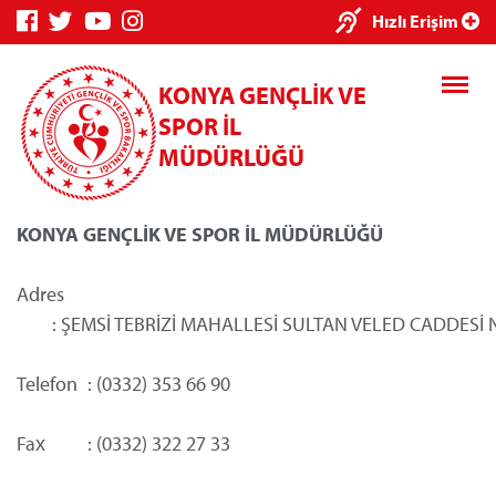
Hızlı Erişim
KONYA GENÇLİK VE
SPOR İL
MÜDÜRLÜĞÜ
KONYA GENÇLİK VE SPOR İL MÜDÜRLÜĞÜ
Genç Bilgi Sistemi
Spor Bilgi Sistemi
Adres
	: ŞEMSİ TEBRİZİ MAHALLESİ SULTAN VELED CADDES
Telefon
	: (0332) 353 66 90
Kredi/Yurt E-Ödeme
Fax
		: (0332) 322 27 33