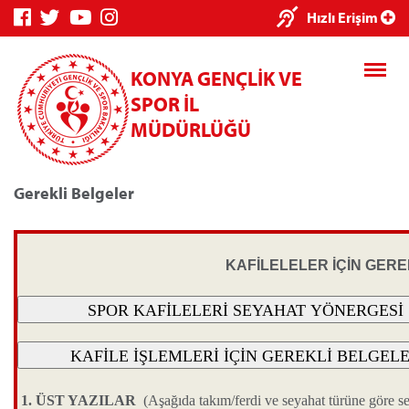
Hızlı Erişim
KONYA GENÇLİK VE
SPOR İL
MÜDÜRLÜĞÜ
Gerekli Belgeler
Genç Bilgi Sistemi
Spor Bilgi Sist
KAFİLELELER İÇİN GER
Kredi/Yurt E-Ödeme
1. ÜST YAZILAR
(Aşağıda takım/ferdi ve seyahat türüne göre se