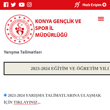
Hızlı Erişim
KONYA GENÇLİK VE
SPOR İL
MÜDÜRLÜĞÜ
Yarışma Talimatları
Genç Bilgi Sistemi
Spor Bilgi Sist
2023-2024 EĞİTİM VE ÖĞRETİM YIL
2023-2024 YARIŞMA TALİMATLARINA ULAŞMAK
Kredi/Yurt E-Ödeme
İÇİN
TIKLAYINIZ
...