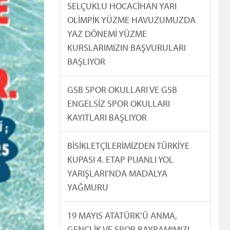
SELÇUKLU HOCACİHAN YARI
OLİMPİK YÜZME HAVUZUMUZDA
YAZ DÖNEMİ YÜZME
KURSLARIMIZIN BAŞVURULARI
BAŞLIYOR
GSB SPOR OKULLARI VE GSB
ENGELSİZ SPOR OKULLARI
KAYITLARI BAŞLIYOR
BİSİKLETÇİLERİMİZDEN TÜRKİYE
KUPASI 4. ETAP PUANLI YOL
YARIŞLARI’NDA MADALYA
YAĞMURU
19 MAYIS ATATÜRK’Ü ANMA,
GENÇLİK VE SPOR BAYRAMIMIZI