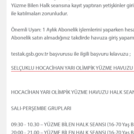
Yüzme Bilen Halk seansına kayıt yaptıran yetişkinler giriş
ile katılmaları zorunludur.
Önemli Uyarı: 1 Aylık Abonelik işlemlerini yaparken he
Abonelik satın almadığınız takdirde havuza giriş yapam
testak.gsb.gov.tr başvurusu ile ilgili başvuru kılavuzu ;
SELÇUKLU HOCACİHAN YARI OLİMPİK YÜZME HAVUZU 
HOCACİHAN YARI OLİMPİK YÜZME HAVUZU HALK SEAN
SALI-PERŞEMBE GRUPLARI
09:30 - 10.30 – YÜZME BİLEN HALK SEANSI (16-70 Yaş B
20:00 - 21.00 – YÜZME BİLEN HALK SEANSI (16-70 Yaş B