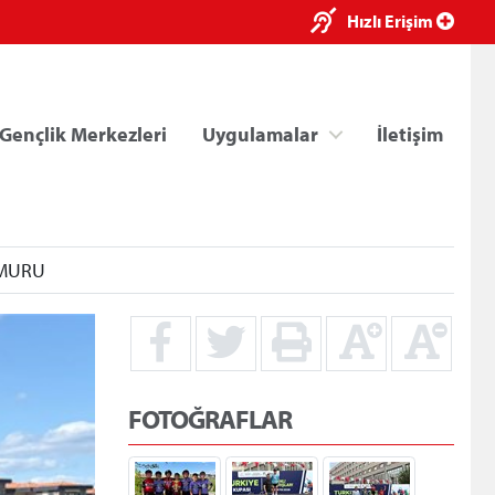
×
Hızlı Erişim
Gençlik Merkezleri
Uygulamalar
İletişim
ĞMURU
ri
Kredi/Yurt E-Ödeme
FOTOĞRAFLAR