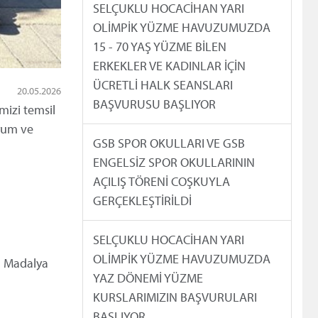
SELÇUKLU HOCACİHAN YARI
OLİMPİK YÜZME HAVUZUMUZDA
15 - 70 YAŞ YÜZME BİLEN
ERKEKLER VE KADINLAR İÇİN
ÜCRETLİ HALK SEANSLARI
20.05.2026
BAŞVURUSU BAŞLIYOR
mizi temsil
ryum ve
GSB SPOR OKULLARI VE GSB
ENGELSİZ SPOR OKULLARININ
AÇILIŞ TÖRENİ COŞKUYLA
GERÇEKLEŞTİRİLDİ
SELÇUKLU HOCACİHAN YARI
OLİMPİK YÜZME HAVUZUMUZDA
ın Madalya
YAZ DÖNEMİ YÜZME
KURSLARIMIZIN BAŞVURULARI
BAŞLIYOR