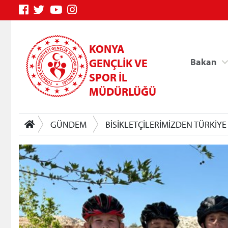
KONYA
GENÇLİK VE
Bakan
SPOR İL
MÜDÜRLÜĞÜ
GÜNDEM
BİSİKLETÇİLERİMİZDEN TÜRKİY
Genç Bilgi Sistemi