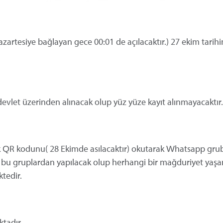
azartesiye bağlayan gece 00:01 de a
ç
ılacaktır.) 27 ekim tarih
-devlet
üzerinden al
ınacak olup y
üz yüze kay
ıt alınmayacaktır.
acak QR kodunu( 28 Ekimde asılacaktır) okutarak Whatsapp gr
 bu gruplardan yap
ılacak olup herhangi bir mağduriyet ya
tedir.
ktadır.