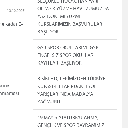
SELÇUKLU HOCACİHAN YARI
OLİMPİK YÜZME HAVUZUMUZDA
10.10.2025
YAZ DÖNEMİ YÜZME
ine kadar E-
KURSLARIMIZIN BAŞVURULARI
BAŞLIYOR
GSB SPOR OKULLARI VE GSB
ENGELSİZ SPOR OKULLARI
KAYITLARI BAŞLIYOR
BİSİKLETÇİLERİMİZDEN TÜRKİYE
ubuna
KUPASI 4. ETAP PUANLI YOL
şanmaması
YARIŞLARI’NDA MADALYA
YAĞMURU
19 MAYIS ATATÜRK’Ü ANMA,
GENÇLİK VE SPOR BAYRAMIMIZI