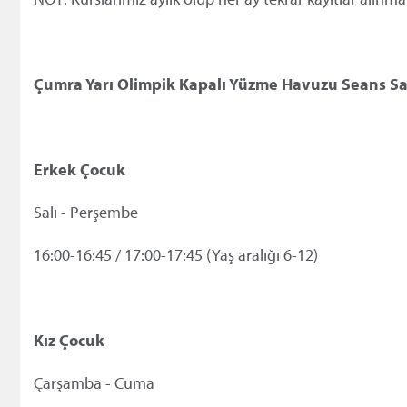
Çumra Yar
ı Olimpik Kapalı Y
üzme Havuzu Seans Sa
Erkek Çocuk
Sal
ı - Perşembe
16:00-16:45 / 17:00-17:45 (
Yaş aralığı 6-12)
Kız
Çocuk
Çar
şamba - Cuma