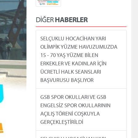
DİĞER
HABERLER
SELÇUKLU HOCACİHAN YARI
OLİMPİK YÜZME HAVUZUMUZDA
15 - 70 YAŞ YÜZME BİLEN
ERKEKLER VE KADINLAR İÇİN
ÜCRETLİ HALK SEANSLARI
BAŞVURUSU BAŞLIYOR
GSB SPOR OKULLARI VE GSB
ENGELSİZ SPOR OKULLARININ
AÇILIŞ TÖRENİ COŞKUYLA
GERÇEKLEŞTİRİLDİ