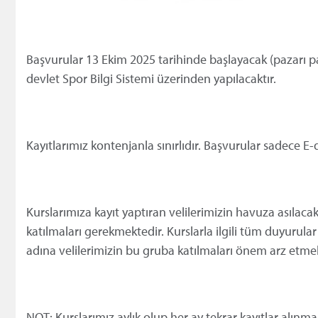
Başvurular 13 Ekim 2025 tarihinde başlayacak (pazarı p
devlet Spor Bilgi Sistemi
üzerinden yap
ılacaktır.
Kayıtlarımız kontenjanla sınırlıdır. Başvurular sadece E
Kurslarımıza kayıt yaptıran velilerimizin havuza asıl
katılmaları gerekmektedir. Kurslarla ilgili t
üm duyurular
adına velilerimizin bu gruba katılmaları
önem arz etmek
NOT: Kurslar
ımız aylık olup her ay tekrar kayıtlar alınma