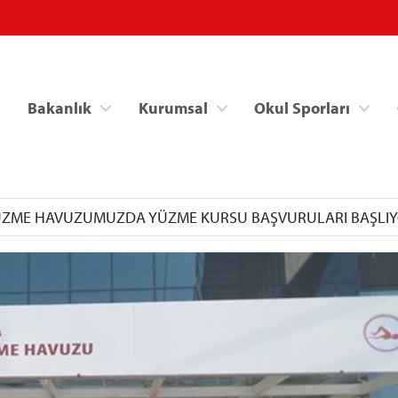
Bakanlık
Kurumsal
Okul Sporları
 YÜZME HAVUZUMUZDA YÜZME KURSU BAŞVURULARI BAŞLI
Spor Bilgi Sistemi
Kredi/Yurt İşlemle