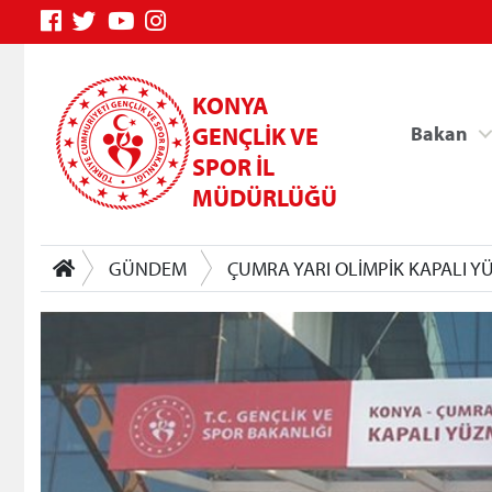
KONYA
GENÇLİK VE
Bakan
SPOR İL
MÜDÜRLÜĞÜ
GÜNDEM
ÇUMRA YARI OLİMPİK KAPALI
Genç Bilgi Sistemi