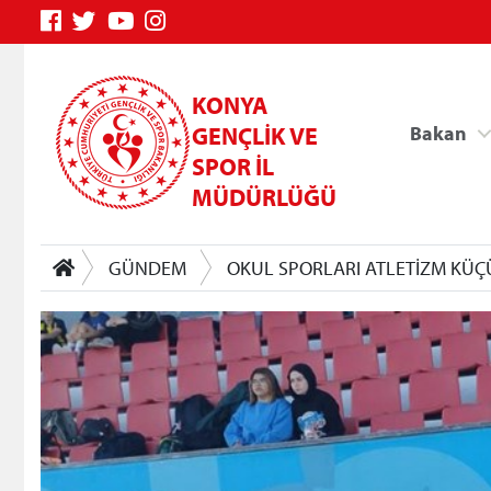
KONYA
GENÇLİK VE
Bakan
SPOR İL
MÜDÜRLÜĞÜ
GÜNDEM
OKUL SPORLARI ATLETİZM KÜÇÜ
Genç Bilgi Sistemi