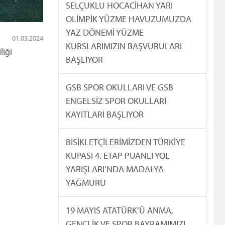
SELÇUKLU HOCACİHAN YARI
OLİMPİK YÜZME HAVUZUMUZDA
YAZ DÖNEMİ YÜZME
01.03.2024
KURSLARIMIZIN BAŞVURULARI
liği
BAŞLIYOR
GSB SPOR OKULLARI VE GSB
ENGELSİZ SPOR OKULLARI
KAYITLARI BAŞLIYOR
BİSİKLETÇİLERİMİZDEN TÜRKİYE
KUPASI 4. ETAP PUANLI YOL
YARIŞLARI’NDA MADALYA
YAĞMURU
19 MAYIS ATATÜRK’Ü ANMA,
GENÇLİK VE SPOR BAYRAMIMIZI