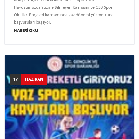
Havuzumuzda Yüzme Bilmeyen Kalmasın ve GSB Spor
Okulları Projeleri kapsamında yaz dönemi yüzme kursu
başvuruları başlıyor.
HABERI OKU
17
HAZİRAN