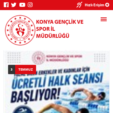
×
Hızlı Erişim
KONYA GENÇLİK VE
SPOR İL
MÜDÜRLÜĞÜ
Genç Bilgi
Spor Bilgi
Kredi/Yurt
Sistemi
Sistemi
İşlemleri
3
TEMMUZ
Kredi/Yurt E-
Ödeme