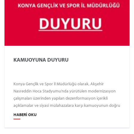
KAMUOYUNA DUYURU
Konya Gençlik ve Spor İl Müdürlüğü olarak, Akşehir
Nasreddin Hoca Stadyumu’nda yürütülen modernizasyon
çalışmaları üzerinden yapılan dezenformasyon içerikli
açıklamalar ve siyasi mülahazalara karşı kamuoyunun doğru
bilgilendirilmesi zarureti hasıl olmuştur.
HABERI OKU