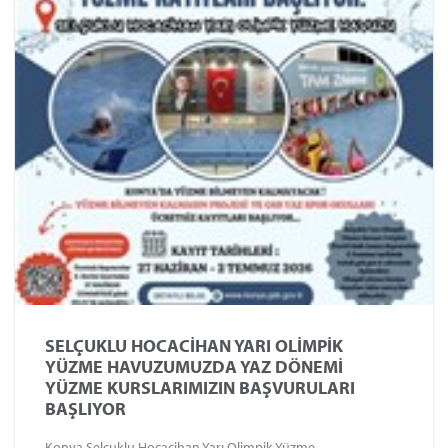
SELÇUKLU HOCACİHAN YARI OLİMPİK
YÜZME HAVUZUMUZDA YAZ DÖNEMİ
YÜZME KURSLARIMIZIN BAŞVURULARI
BAŞLIYOR
Konya Selçuklu Hocacihan Yarı Olimpik Yüzme