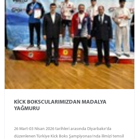
KİCK BOKSCULARIMIZDAN MADALYA
YAĞMURU
26 Mart-03 Nisan 2026 tarihleri arasında Diyarbakır’da
düzenlenen Türkiye Kick Boks Şampiyonası'nda ilimizi temsil