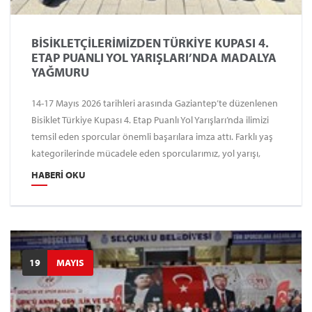
BİSİKLETÇİLERİMİZDEN TÜRKİYE KUPASI 4.
ETAP PUANLI YOL YARIŞLARI’NDA MADALYA
YAĞMURU
14-17 Mayıs 2026 tarihleri arasında Gaziantep’te düzenlenen
Bisiklet Türkiye Kupası 4. Etap Puanlı Yol Yarışları’nda ilimizi
temsil eden sporcular önemli başarılara imza attı. Farklı yaş
kategorilerinde mücadele eden sporcularımız, yol yarışı,
kriteryum ve genel klasman etaplarında çok sayıda derece
HABERI OKU
elde ederek büyük gurur yaşattı.
19
MAYIS