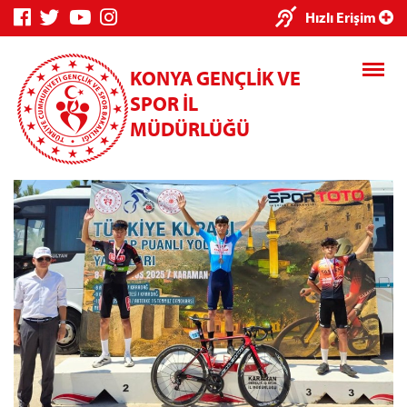
×
Hızlı Erişim
KONYA GENÇLİK VE
SPOR İL
MÜDÜRLÜĞÜ
Genç Bilgi
Spor Bilgi
Kredi/Yurt
Sistemi
Sistemi
İşlemleri
Kredi/Yurt E-
Ödeme