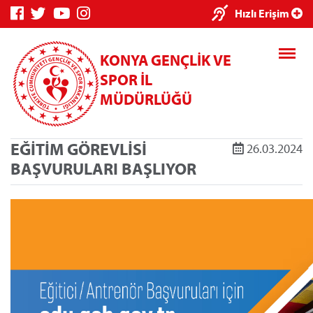
Hızlı Erişim
KONYA GENÇLİK VE
SPOR İL
MÜDÜRLÜĞÜ
EĞİTİM GÖREVLİSİ
26.03.2024
BAŞVURULARI BAŞLIYOR
Genç Bilgi Sistemi
Spor Bilgi Sis
Kredi/Yurt E-Ödeme