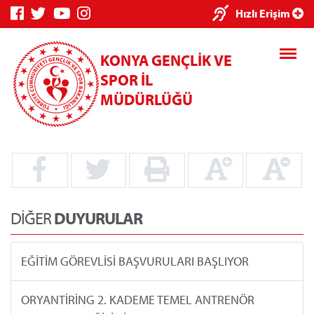
×
Hızlı Erişim
KONYA GENÇLİK VE
SPOR İL
MÜDÜRLÜĞÜ
Genç Bilgi
Spor Bilgi
Kredi/Yurt
Sistemi
Sistemi
İşlemleri
DİĞER
DUYURULAR
EĞİTİM GÖREVLİSİ BAŞVURULARI BAŞLIYOR
Kredi/Yurt E-
Ödeme
ORYANTİRİNG 2. KADEME TEMEL ANTRENÖR